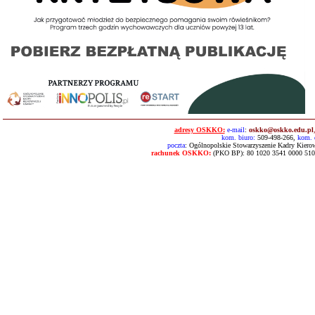
adre
sy OSKKO:
e-mail
:
oskko@oskko.edu.pl
kom. biuro:
509-498-266,
kom. 
poczta
: Ogólnopolskie Stowarzyszenie Kadry Kierow
rachunek OSKKO:
(PKO BP): 80 1020 3541 0000 510