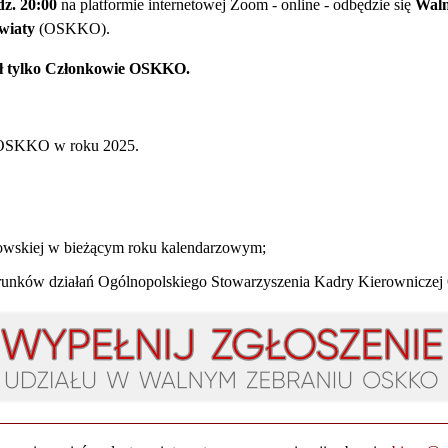
dz. 20:00
na platformie internetowej Zoom - online - odbędzie się
Waln
wiaty
(OSKKO).
ł tylko Członkowie OSKKO.
rac OSKKO w roku 2025.
u.
kowskiej w bieżącym roku kalendarzowym;
runków działań Ogólnopolskiego Stowarzyszenia Kadry Kierowniczej 